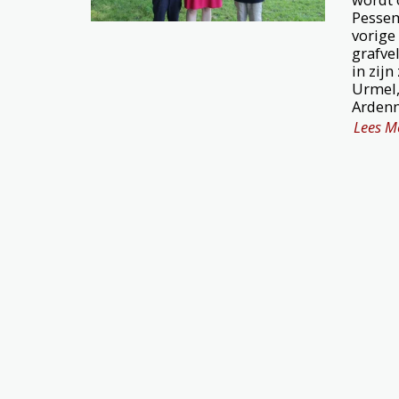
Pessemi
vorige
grafve
in zijn
Urmel,
Ardenn
Lees M