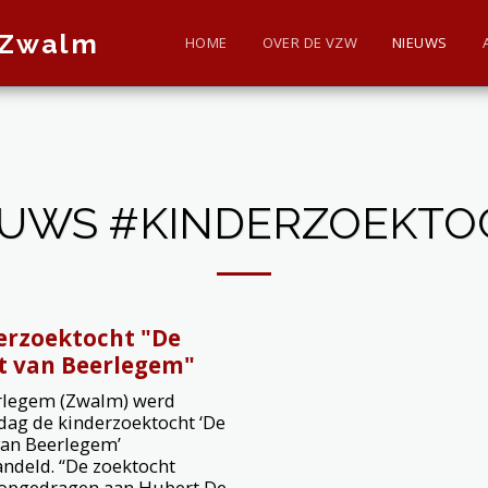
 Zwalm
HOME
OVER DE VZW
NIEUWS
EUWS #KINDERZOEKTO
erzoektocht "De
t van Beerlegem"
rlegem (Zwalm) werd
ag de kinderzoektocht ‘De
van Beerlegem’
ndeld. “De zoektocht
opgedragen aan Hubert De