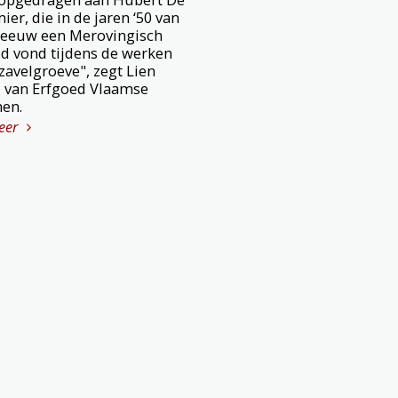
er, die in de jaren ‘50 van
 eeuw een Merovingisch
ld vond tijdens de werken
 zavelgroeve", zegt Lien
 van Erfgoed Vlaamse
en.
eer