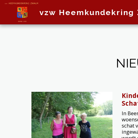
vzw Heemkundekring
NI
Kind
Scha
In Bee
woensd
schat 
ingewa
wordt 