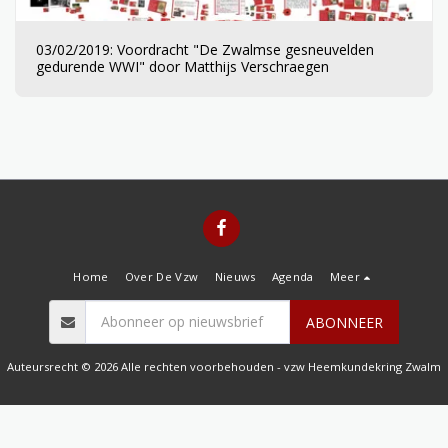
03/02/2019: Voordracht "De Zwalmse gesneuvelden
gedurende WWI" door Matthijs Verschraegen
Home
Over De Vzw
Nieuws
Agenda
Meer
ABONNEER
Auteursrecht © 2026 Alle rechten voorbehouden -
vzw Heemkundekring Zwalm