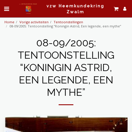
vzw Heemkundekring
Zwalm
Home
Vorige activiteiten
Tentoonstellingen
08-09/2005: Tentoonstelling “Koningin Astrid, Een legende, een mythe”
08-09/2005:
TENTOONSTELLING
“KONINGIN ASTRID,
EEN LEGENDE, EEN
MYTHE”