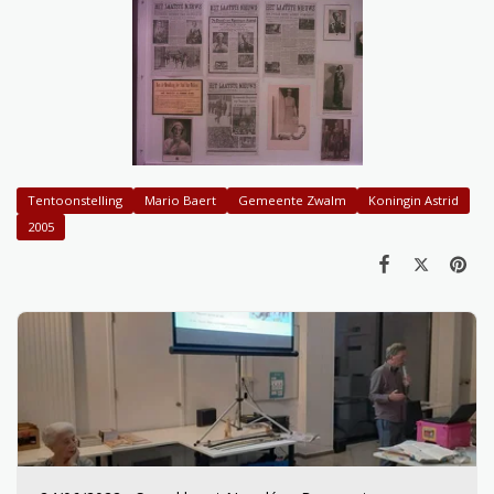
Tentoonstelling
Mario Baert
Gemeente Zwalm
Koningin Astrid
2005