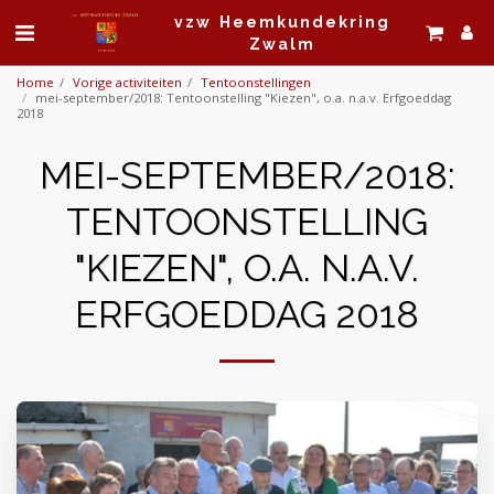
vzw Heemkundekring
Zwalm
Home
Vorige activiteiten
Tentoonstellingen
mei-september/2018: Tentoonstelling "Kiezen", o.a. n.a.v. Erfgoeddag
2018
MEI-SEPTEMBER/2018:
TENTOONSTELLING
"KIEZEN", O.A. N.A.V.
ERFGOEDDAG 2018