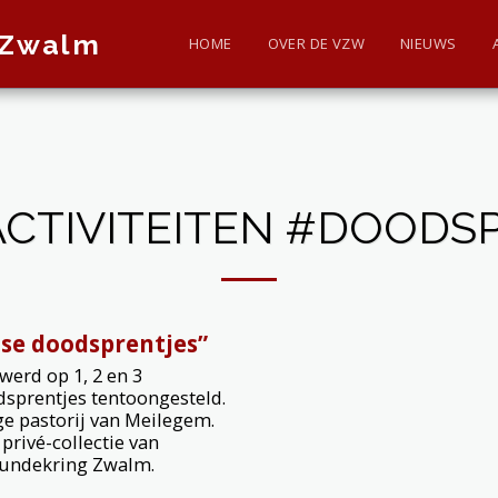
 Zwalm
HOME
OVER DE VZW
NIEUWS
ACTIVITEITEN #DOODS
se doodsprentjes”
erd op 1, 2 en 3
sprentjes tentoongesteld.
ge pastorij van Meilegem.
privé-collectie van
kundekring Zwalm.